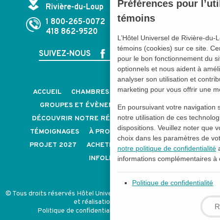
Préférences pour l’uti
Rivière-du-Loup
témoins
1 800-265-0072
418 862-9520
L’Hôtel Universel de Rivière-du-
témoins (cookies) sur ce site. Ce
SUIVEZ-NOUS
pour le bon fonctionnement du si
optionnels et nous aident à amélio
analyser son utilisation et contri
marketing pour vous offrir une m
ACCUEIL
CHAMBRES ET SUITES
FORFAITS
GROUPES ET ÉVÈNEMENTS
CARRIÈRES
En poursuivant votre navigation 
notre utilisation de ces technolog
DÉCOUVRIR NOTRE RÉGION
NOUS JOINDRE
dispositions. Veuillez noter que
TÉMOIGNAGES
À PROPOS
NOS POLITIQUES
choix dans les paramètres de vo
PROJET 2027
ACHETER UNE CARTE-CADEAU
notre politique de confidentialité
a
INFOLETTRE
informations complémentaires à c
Politique de confidentialité
© Tous droits réservés Hôtel Universel - CITQ: 054854 -
Conception
et réalisation
R
Politique de confidentialité
-
Mon consentement