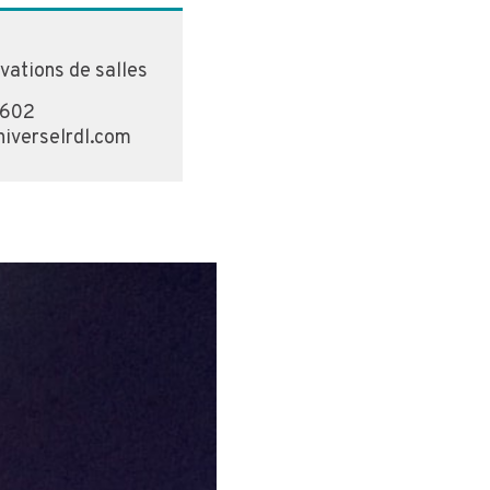
vations de salles
6602
niverselrdl.com