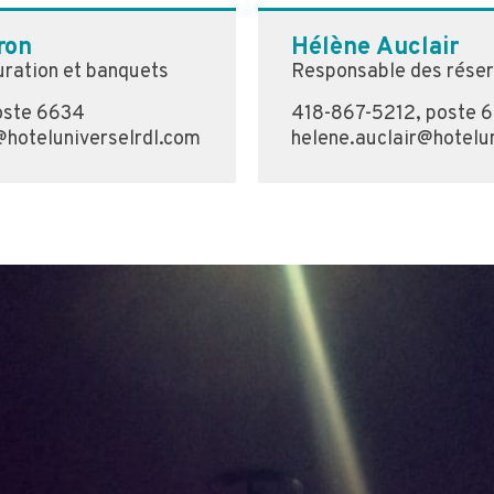
ron
Hélène Auclair
uration et banquets
Responsable des réser
oste 6634
418-867-5212, poste 
@hoteluniverselrdl.com
helene.auclair@hotelu