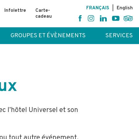
FR
ANÇAIS
|
En
glish
Infolettre
Carte-
cadeau
GROUPES ET ÉVÈNEMENTS
SERVICES
ux
ec l’hôtel Universel et son
 ou tout autre événement,